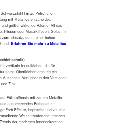
 Schwarzstahl hin zu Petrol und
ung mit Metallics entscheidet,
er und größer wirkende Räume. All das
e, Fliesen oder Mosaikfliesen. Selbst in
 zum Einsatz, denn: einer hohen
 Stand.
Erfahren Sie mehr zu Metallics
achteltechnik)
ür vertikale Innenflächen, die für
tur sorgt. Oberflächen erhalten ein
des Aussehen. Verfügbar in den Versionen
 und Zink.
auf Füllstoffbasis mit zartem Metallic-
es und ansprechendes Farbspiel mit
ige Farb-Effekte, haptische und visuelle
erraschende Weise komfortabel machen
 Trends der modernen Innendekoration