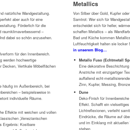
Metallics
und natürliche Wandgestaltung.
Von Silber über Gold, Kupfer oder
erfekt aber auch für eine
Samtrot: Wer sich für Wandgestalt
staltung. Förderlich für die
entscheidet sich für heller, wärm
nd raumklimaverbessernd –
schaffen Metallics – als Wandfarb
. Und dabei so schön anzusehen.
Bad und Küche kommen Metallics
Luftfeuchtigkeit halten sie locker
in unserem Blog…
lverform für den Innenbereich.
ng werden hochwertige
Metallo Fuso (Echtmetall Sp
r Decken, Vertikale Möbelflächen
Eine dekorative Beschichtung f
Anstriche mit einzigartiger Tex
auffallend echt-metallisieren
Zinn, Kupfer, Messing, Bronze
e häufig im Außenbereich, bei
nbereichen – beispielsweise in
Dune
tont individuelle Räume.
Deko-Finish für Innenbereiche 
Effekt. Schafft ein vielseitig
Lichtreflexionen, verleiht samt
che Effekte mit weichen und vollen
Eindrücke, die Räume auf üb
 klassischen „Venezianischen
und im Einklang mit aktuellen
 Ergebnis: Kostbare
stehen.