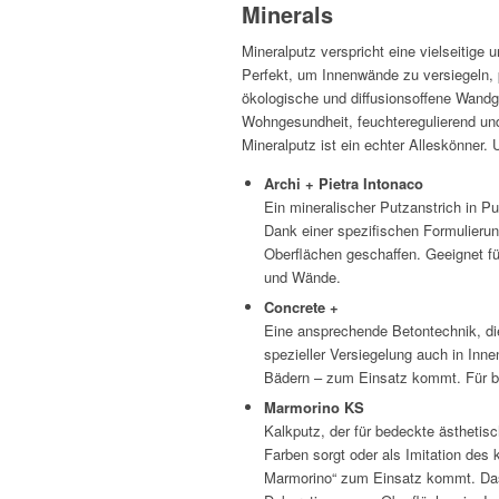
Minerals
Mineralputz verspricht eine vielseitige 
Perfekt, um Innenwände zu versiegeln, p
ökologische und diffusionsoffene Wandge
Wohngesundheit, feuchteregulierend u
Mineralputz ist ein echter Alleskönner
Archi + Pietra Intonaco
Ein mineralischer Putzanstrich in Pu
Dank einer spezifischen Formulieru
Oberflächen geschaffen. Geeignet fü
und Wände.
Concrete +
Eine ansprechende Betontechnik, di
spezieller Versiegelung auch in Inne
Bädern – zum Einsatz kommt. Für be
Marmorino KS
Kalkputz, der für bedeckte ästhetis
Farben sorgt oder als Imitation des
Marmorino“ zum Einsatz kommt. Das