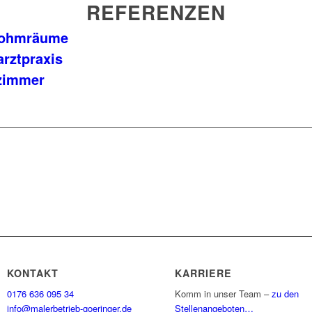
REFERENZEN
Wohmräume
rztpraxis
ezimmer
Jetzt Projekt anfragen
KONTAKT
KARRIERE
0176 636 095 34
Komm in unser Team –
zu den
info@malerbetrieb-goeringer.de
Stellenangeboten…