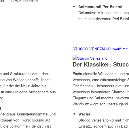
nen- und Außenbereich.
Animamundi Per Esterni
Dekorative Mikrobeschichtung f
mit einem dezenten Perl-Finis
STUCCO VENEZIANO (weiß mit 
Der Klassiker: Stuc
n und Strukturen bildet – dank
Eindrucksvolle Wandgestaltung m
lung von Wänden schafft. Innen
Veneziano, eine diffusionsfähige 
 für die die Natur Jahre bis
Oberflächen – besonders glatt un
 in eine ureigene Atmosphäre aus
Veneziano besonderen Charme und
ng.
Eleganz und Stil möchte, bevorzu
Wandputz – optisch überzeugend u
)
hend aus Grundierungsmittel und
Wachs
ftragen von IRonic Liquido auf
Stucco Veneziano kommt nic
n, die vollkommen identisch ist
Einsatz, sondern auch in Bad