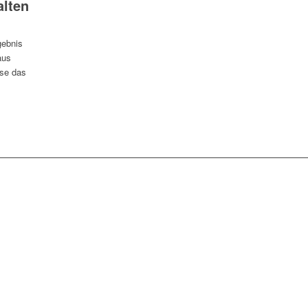
alten
gebnis
aus
ise das